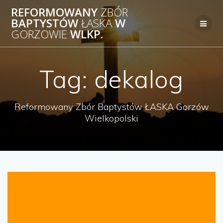
Przejdź
REFORMOWANY
ZBÓR
do
BAPTYSTÓW
ŁASKA
W
treści
GORZOWIE
WLKP.
Tag:
dekalog
Reformowany Zbór Baptystów ŁASKA Gorzów
Wielkopolski