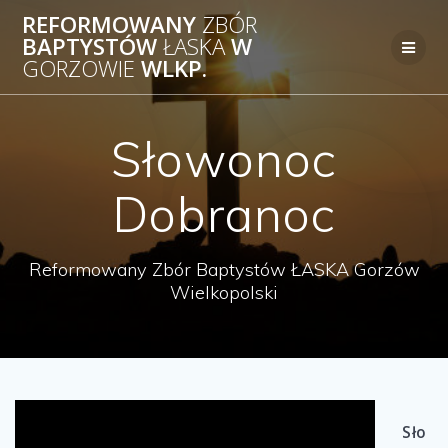
Przejdź
REFORMOWANY
ZBÓR
do
BAPTYSTÓW
ŁASKA
W
treści
GORZOWIE
WLKP.
Słowonoc
Dobranoc
Reformowany Zbór Baptystów ŁASKA Gorzów
Wielkopolski
Sło