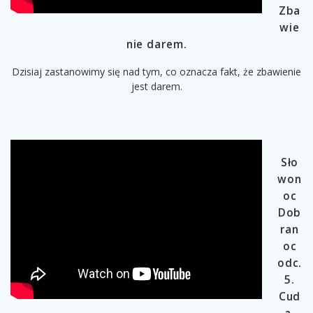
Zba
wie
nie darem.
Dzisiaj zastanowimy się nad tym, co oznacza fakt, że zbawienie
jest darem.
Sło
won
oc
Dob
ran
oc
odc.
5.
Cud