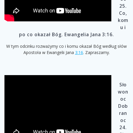
25.
Co,
kom
u i
po co okazał Bóg. Ewangelia Jana 3:16.
W tym odcinku rozważymy co i komu okazał Bóg według słów
Apostoła w Ewangelii Jana
3:16
. Zapraszamy.
Sło
won
oc
Dob
ran
oc
24.