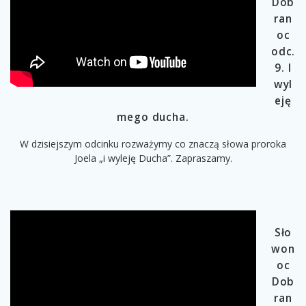
Dob
ran
oc
odc.
9. I
wyl
eję
mego ducha.
W dzisiejszym odcinku rozważymy co znaczą słowa proroka
Joela „i wyleję Ducha”. Zapraszamy.
Sło
won
oc
Dob
ran