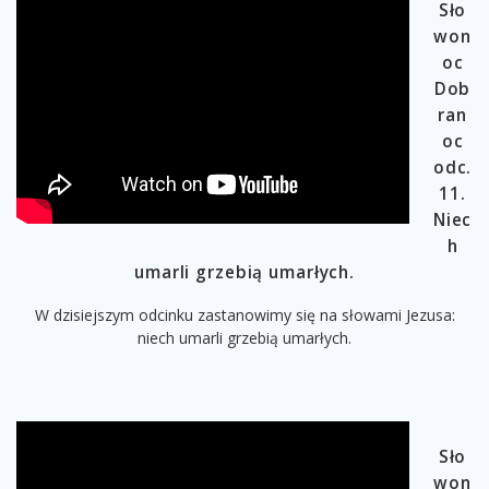
Sło
won
oc
Dob
ran
oc
odc.
11.
Niec
h
umarli grzebią umarłych.
W dzisiejszym odcinku zastanowimy się na słowami Jezusa:
niech umarli grzebią umarłych.
Sło
won