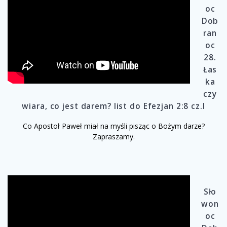
oc
Dob
ran
oc
28.
Łas
ka
czy
wiara, co jest darem? list do Efezjan 2:8 cz.I
Co Apostoł Paweł miał na myśli pisząc o Bożym darze?
Zapraszamy.
Sło
won
oc