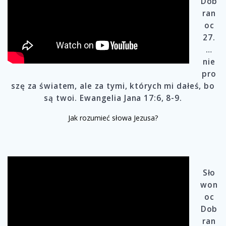
Dob
ran
oc
27.
…
nie
pro
szę za światem, ale za tymi, których mi dałeś, bo
są twoi. Ewangelia Jana 17:6, 8-9.
Jak rozumieć słowa Jezusa?
Sło
won
oc
Dob
ran